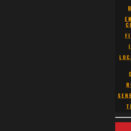
E
C
F
LOC
R
SER
T