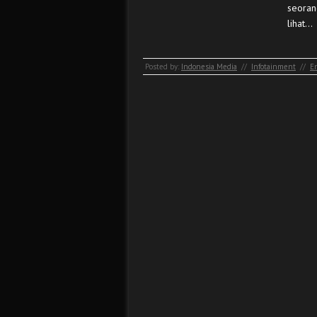
seoran
lihat…
Posted by:
Indonesia Media
//
Infotainment
//
En