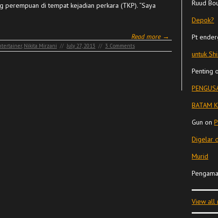
Ruud Bo
g perempuan di tempat kejadian perkara (TKP). “Saya
Depok?
Read more →
Pt ender
tertainer
,
Nikita Mirzani
//
July 27, 2013
//
3 Comments
untuk Sh
Penting
PENGUSA
BATAM K
Gun
on
P
Digelar 
Murid
Pengama
View all