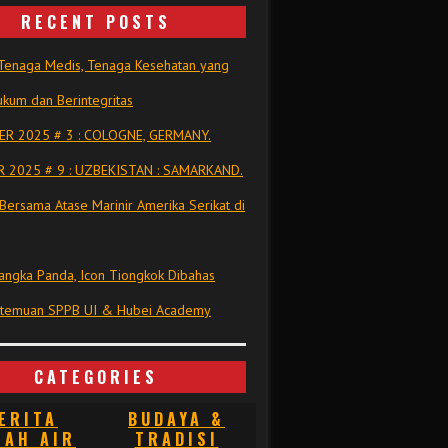
RECENT POSTS
Tenaga Medis, Tenaga Kesehatan yang
kum dan Berintegritas
R 2025 # 3 : COLOGNE, GERMANY.
 2025 # 9 : UZBEKISTAN : SAMARKAND.
Bersama Atase Marinir Amerika Serikat di
ngka Panda, Icon Tiongkok Dibahas
rtemuan SPPB UI & Hubei Academy
CATEGORIES
ERITA
BUDAYA &
NAH AIR
TRADISI