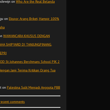
udewijn
on
Who Are the Real Belanda
gu
on
Ekspor Arang Briket, Hampir 100%
isha
on
WAWANCARA KHUSUS DENGAN
HA SHIPYARD DI TANJUNGPINANG,
EPRI
OD St Johannes Berchmans School PIK 2
dengan Janji Terima Kritikan Orang Tua
t
on
Palestina Sulit Menjadi Anggota PBB
 recent comments