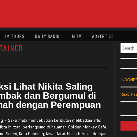
IM TOURS
DAILY RADIO
IM TV
ADVERTISE
TAINER
Search
INDONES
si Lihat Nikita Saling
mbak dan Bergumul di
Read Pas
nah dengan Perempuan
g – Saksi mata menyebutkan keributan melibatkan artis
Nikita Mirzani berlangsung di halaman Golden Monkey Cafe,
ng Sumbi, Kota Bandung, Jawa Barat. Nikita bertikai dengan