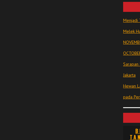
Menjadi 
Melek Hu
NOVEMBE
OCTOBER
Sarapan 
Jakarta
Hewan La
pada Pe
B
TA