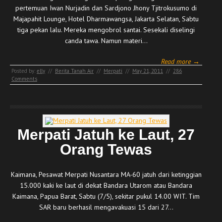
pertemuan Iwan Nurjadin dan Sardjono Jhony Tjitrokusumo di
Majapahit Lounge, Hotel Dharmawangsa, Jakarta Selatan, Sabtu
tiga pekan lalu. Mereka mengobrol santai. Sesekali diselingi
canda tawa. Namun materi…
Read more →
Posted by:
elly
//
Berita Tanah Air
//
Merpati
//
May 21, 2011
//
286
Comments
Merpati Jatuh ke Laut, 27
Orang Tewas
Kaimana, Pesawat Merpati Nusantara MA-60 jatuh dari ketinggian
15.000 kaki ke laut di dekat Bandara Utarom atau Bandara
Kaimana, Papua Barat, Sabtu (7/5), sekitar pukul 14.00 WIT. Tim
SAR baru berhasil mengavakuasi 15 dari 27…