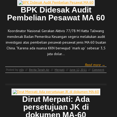
BPK Didesak Audit
Pembelian Pesawat MA 60
Koordinator Nasional Gerakan Aktivis 77/78 M Hatta Taliwang
mendesak Badan Pemeriksa Keuangan segera melakukan audit
investigasi atas pembelian pesawat-pesawat jenis MA 60 buatan
China. “Karena ada nuansa KKN berwujud `mark up` sebesar 3,5
juta dolar…
Read more →
Posted by:
elly
//
Berita Tanah Air
//
Merpati
//
June 12, 2011
//
Comment
Dirut Merpati: Ada
persetujuan JK di
dokumen MA-60