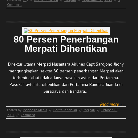
Comment
80 Persen Penerbangan
Merpati Dihentikan
Direktur Utama Merpati Nusantara Airlines Capt Sardjono Jhony
mengungkapkan, sekitar 80 persen penerbangan Merpati akan
terhenti akibat tidak adanya pasokan avtur dari Pertamina.
Pasokan avtur itu dihentikan dari Pertamina Bandara Juanda di
Surabaya dan Bandara…
Read more →
Posted by:
Indonesia Media
//
Berita Tanah Air
//
Merpati
//
October 15,
2011
//
Comment