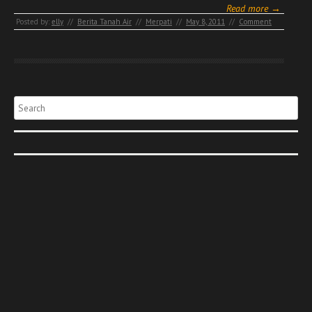
Read more →
Posted by:
elly
//
Berita Tanah Air
//
Merpati
//
May 8, 2011
//
Comment
Search