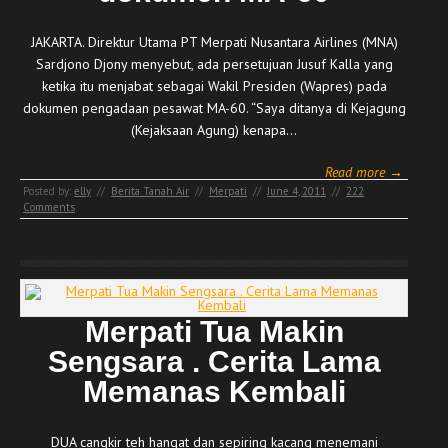
JAKARTA. Direktur Utama PT Merpati Nusantara Airlines (MNA)
Sardjono Djony menyebut, ada persetujuan Jusuf Kalla yang
ketika itu menjabat sebagai Wakil Presiden (Wapres) pada
dokumen pengadaan pesawat MA-60. “Saya ditanya di Kejagung
(Kejaksaan Agung) kenapa…
Read more →
Posted by:
elly
//
Berita Tanah Air
//
Merpati
//
June 4, 2011
//
222
Comments
Merpati Tua Makin
Sengsara . Cerita Lama
Memanas Kembali
DUA cangkir teh hangat dan sepiring kacang menemani