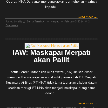
Operasi MNA, Daryanto, mengungkapkan permohonan maafnya
kepada…
Read more →
Posted by:
elly
//
Berita Tanah Air
//
Merpati
//
February 3, 2014
//
2
Comments
IAW: Maskapai Merpati
akan Pailit
Ketua Pendiri Indonesian Audit Watch (IAW) Junisab Akbar
memprediksi maskapai nasional milik pemerintah, PT. Merpati
Nusantara Airlines (PT MNA) tidak lama lagi akan dikubur dalam
keadaan merugi. PT MNA akan menjadi maskapai plang nama
doang.…
Read more →
Posted by:
elly
//
Berita Tanah Air
//
Merpati
//
September 24, 2013
//
1