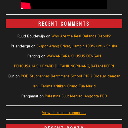
RECENT COMMENTS
Ruud Boudewijn
on
Who Are the Real Belanda Depok?
Pt endergu
on
Ekspor Arang Briket, Hampir 100% untuk Shisha
Penting
on
WAWANCARA KHUSUS DENGAN
PENGUSAHA SHIPYARD DI TANJUNGPINANG, BATAM KEPRI
Gun
on
POD St Johannes Berchmans School PIK 2 Digelar dengan
Janji Terima Kritikan Orang Tua Murid
Pengamat
on
Palestina Sulit Menjadi Anggota PBB
View all recent comments