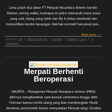
Lima puluh dua tahun PT Merpati Nusantara Airlines berdiri.
Namun, seiring waktu, maskapai ini justru memasuki masa-masa
yang sulit. Utang yang lebih dari Rp 6 triliun membelit dan
menyulitkan kondisi keuangan. Hak-hak normatif karyawan pun…
Read more →
Posted by:
elly
//
Berita Tanah Air
//
Merpati
//
February 7, 2014
//
6
Comments
Merpati Berhenti
Beroperasi
JAKARTA – Manajemen Merpati Nusantara Airlines (MNA)
akhirnya menghentikan operasional sementara hingga akhir
Februari karena terlilit utang yang kian membengkak. Meski
demikian, pemerintah belum menyatakan Merpati tutup. Direktur