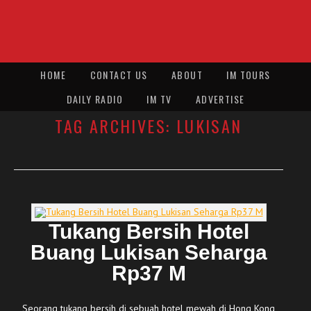
HOME
CONTACT US
ABOUT
IM TOURS
DAILY RADIO
IM TV
ADVERTISE
TAG ARCHIVES:
LUKISAN
Tukang Bersih Hotel
Buang Lukisan Seharga
Rp37 M
Seorang tukang bersih di sebuah hotel mewah di Hong Kong