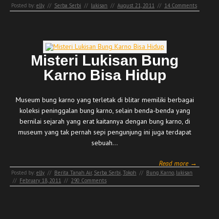
Posted by:
elly
//
Serba Serbi
//
lukisan
//
August 21, 2011
//
14 Comments
Misteri Lukisan Bung
Karno Bisa Hidup
Museum bung karno yang terletak di blitar memiliki berbagai
koleksi peninggalan bung karno, selain benda-benda yang
bernilai sejarah yang erat kaitannya dengan bung karno, di
museum yang tak pernah sepi pengunjung ini juga terdapat
sebuah…
Read more →
Posted by:
elly
//
Berita Tanah Air
,
Serba Serbi
,
Tokoh
//
Bung Karno
,
lukisan
//
February 18, 2011
//
290 Comments