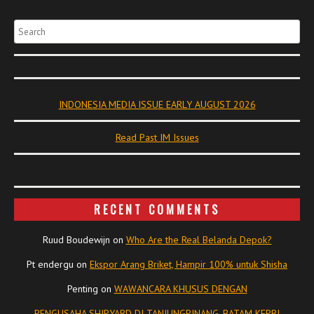
Search
INDONESIA MEDIA ISSUE EARLY AUGUST 2026
Read Past IM Issues
RECENT COMMENTS
Ruud Boudewijn
on
Who Are the Real Belanda Depok?
Pt endergu
on
Ekspor Arang Briket, Hampir 100% untuk Shisha
Penting
on
WAWANCARA KHUSUS DENGAN
PENGUSAHA SHIPYARD DI TANJUNGPINANG, BATAM KEPRI