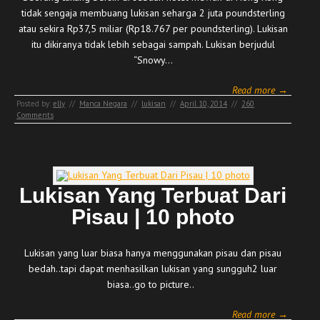
tidak sengaja membuang lukisan seharga 2 juta poundsterling
atau sekira Rp37,5 miliar (Rp18.767 per poundsterling). Lukisan
itu dikiranya tidak lebih sebagai sampah. Lukisan berjudul
“Snowy…
Read more →
Posted by:
elly
//
Manca Negara
//
lukisan
//
April 10, 2014
//
260
Comments
Lukisan Yang Terbuat Dari
Pisau | 10 photo
Lukisan yang luar biasa hanya menggunakan pisau dan pisau
bedah..tapi dapat menhasilkan lukisan yang sungguh2 luar
biasa..go to picture..
Read more →