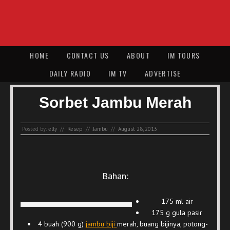
HOME
CONTACT US
ABOUT
IM TOURS
DAILY RADIO
IM TV
ADVERTISE
Sorbet Jambu Merah
Posted by:
elly
//
Resep
//
Jambu
//
August 28, 2013
Bahan:
175 ml air
175 g gula pasir
4 buah (900 g)
jambu biji
merah, buang bijinya, potong-