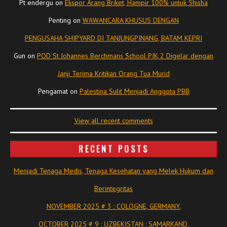
Pt endergu
on
Ekspor Arang Briket, Hampir 100% untuk Shisha
Penting
on
WAWANCARA KHUSUS DENGAN
PENGUSAHA SHIPYARD DI TANJUNGPINANG, BATAM KEPRI
Gun
on
POD St Johannes Berchmans School PIK 2 Digelar dengan
Janji Terima Kritikan Orang Tua Murid
Pengamat
on
Palestina Sulit Menjadi Anggota PBB
View all recent comments
RECENT POSTS
Menjadi Tenaga Medis, Tenaga Kesehatan yang Melek Hukum dan
Berintegritas
NOVEMBER 2025 # 3 : COLOGNE, GERMANY.
OCTOBER 2025 # 9 : UZBEKISTAN : SAMARKAND.