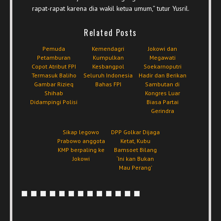
rapat-rapat karena dia wakil ketua umum,” tutur Yusril.
Related Posts
Pemuda
Kemendagri
Jokowi dan
Petamburan
Kumpulkan
Megawati
Copot Atribut FPI
Kesbangpol
Soekarnoputri
Termasuk Baliho
Seluruh Indonesia
Hadir dan Berikan
Gambar Rizieq
Bahas FPI
Sambutan di
Shihab
Kongres Luar
Didampingi Polisi
Biasa Partai
Gerindra
Sikap legowo
DPP Golkar Dijaga
Prabowo anggota
Ketat, Kubu
KMP berpaling ke
Bamsoet Bilang
Jokowi
‘Ini kan Bukan
Mau Perang’