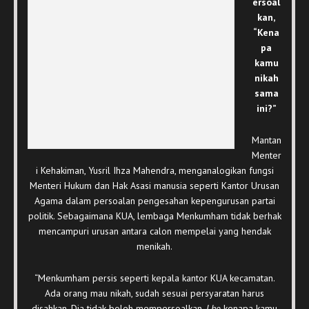
ersoal
kan,
“Kena
pa
kamu
nikah
sama
ini?”
Mantan
Menter
i Kehakiman, Yusril Ihza Mahendra, menganalogikan fungsi
Menteri Hukum dan Hak Asasi manusia seperti Kantor Urusan
Agama dalam persoalan pengesahan kepengurusan partai
politik. Sebagaimana KUA, lembaga Menkumham tidak berhak
mencampuri urusan antara calon mempelai yang hendak
menikah.
“Menkumham persis seperti kepala kantor KUA kecamatan.
Ada orang mau nikah, sudah sesuai persyaratan harus
disahkan. Dia tidak boleh mempersoalkan.
Lho
kenapa kamu