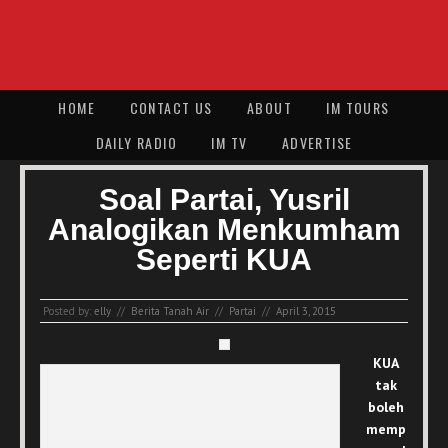
HOME
CONTACT US
ABOUT
IM TOURS
DAILY RADIO
IM TV
ADVERTISE
Soal Partai, Yusril
Analogikan Menkumham
Seperti KUA
Posted by:
elly
//
Berita Tanah Air
//
Partai
//
April 3, 2015
KUA
tak
boleh
memp