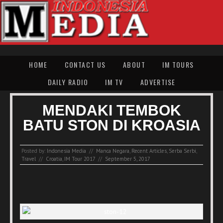
HOME
CONTACT US
ABOUT
IM TOURS
DAILY RADIO
IM TV
ADVERTISE
MENDAKI TEMBOK
BATU STON DI KROASIA
Posted by:
Indonesia Media
//
Manca Negara
,
Recent Articles
,
Serba Serbi
,
Travel
//
Croatia
,
IM Tour 2017
//
September 5, 2017