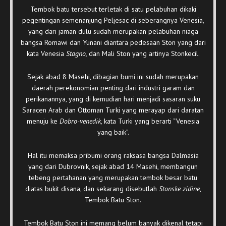
Tembok batu tersebut terletak di satu pelabuhan dikaki
pegentingan semenanjung Peljesac di seberangnya Venesia,
yang dari jaman dulu sudah merupakan pelabuhan niaga
bangsa Romawi dan Yunani diantara pedesaan Ston yang dari
kata Venesia
Stagno,
dan Mali Ston yang artinya Stonkecil.
Sejak abad 8 Masehi, dibagian bumi ini sudah merupakan
daerah perekonomian penting dari industri garam dan
perikanannya, yang di kemudian hari menjadi sasaran suku
Saracen Arab dan Ottoman Turki yang merayap dari daratan
menuju ke
Dobro-venedik,
kata Turki yang berarti “Venesia
yang baik”.
Hal itu memaksa pribumi orang raksasa bangsa Dalmasia
yang dari Dubrovnik, sejak abad 14 Masehi, membangun
tebeng pertahanan yang merupakan tembok besar batu
diatas bukit disana, dan sekarang disebutlah
Stonske zidine
,
Tembok Batu Ston.
Tembok Batu Ston ini memang belum banyak dikenal tetapi