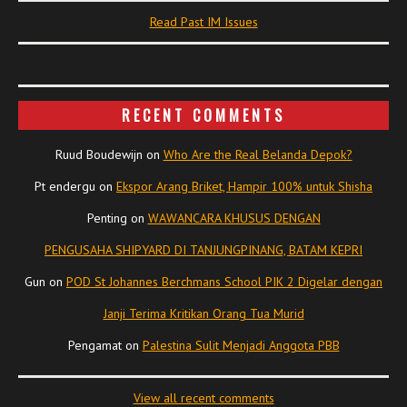
Read Past IM Issues
RECENT COMMENTS
Ruud Boudewijn
on
Who Are the Real Belanda Depok?
Pt endergu
on
Ekspor Arang Briket, Hampir 100% untuk Shisha
Penting
on
WAWANCARA KHUSUS DENGAN
PENGUSAHA SHIPYARD DI TANJUNGPINANG, BATAM KEPRI
Gun
on
POD St Johannes Berchmans School PIK 2 Digelar dengan
Janji Terima Kritikan Orang Tua Murid
Pengamat
on
Palestina Sulit Menjadi Anggota PBB
View all recent comments