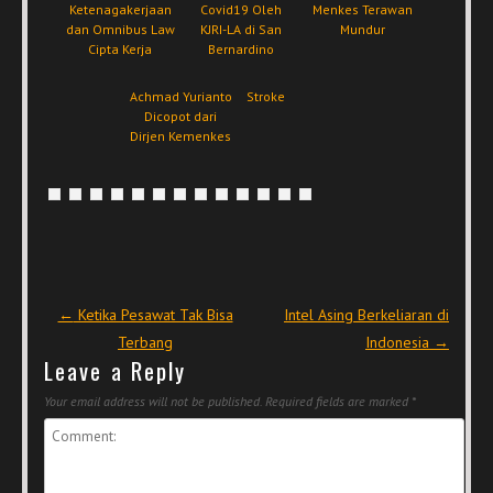
Ketenagakerjaan
Covid19 Oleh
Menkes Terawan
dan Omnibus Law
KJRI-LA di San
Mundur
Cipta Kerja
Bernardino
Achmad Yurianto
Stroke
Dicopot dari
Dirjen Kemenkes
Post navigation
←
Ketika Pesawat Tak Bisa
Intel Asing Berkeliaran di
Terbang
Indonesia
→
Leave a Reply
Your email address will not be published.
Required fields are marked
*