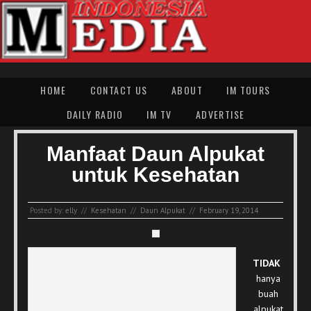
HOME
CONTACT US
ABOUT
IM TOURS
DAILY RADIO
IM TV
ADVERTISE
Manfaat Daun Alpukat
untuk Kesehatan
Posted by:
elly
//
Kesehatan
//
Daun Alpukat
//
February 19, 2014
TIDAK
hanya
buah
alpukat