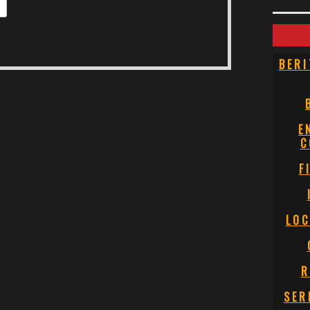
BERI
E
C
F
LOC
R
SER