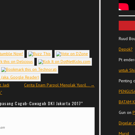
Ruud Bo
Depok?
Pt ender
untuk Sh
Penting
. Jadi
Cerita Enam Parpol Menolak Yusril…
→
PENGUSA
g”
BATAM K
a pasang Cagub-Cawagub DKI Jakarta 2017
”
Gun
on
P
Digelar 
4 am
Murid