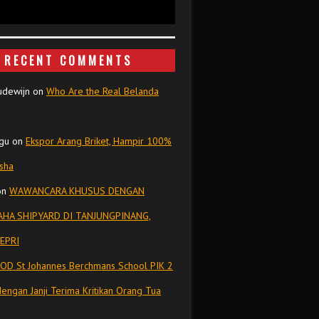
RECENT COMMENTS
udewijn
on
Who Are the Real Belanda
gu
on
Ekspor Arang Briket, Hampir 100%
isha
on
WAWANCARA KHUSUS DENGAN
HA SHIPYARD DI TANJUNGPINANG,
EPRI
OD St Johannes Berchmans School PIK 2
dengan Janji Terima Kritikan Orang Tua