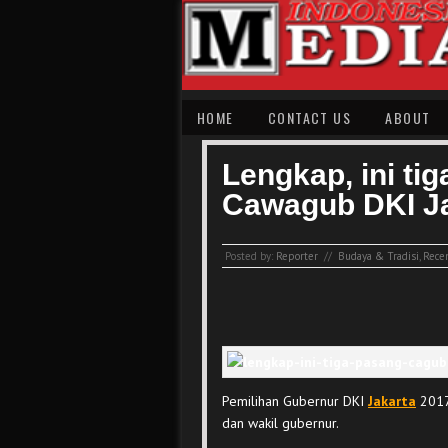
HOME
CONTACT US
ABOUT
Lengkap, ini ti
Cawagub DKI Ja
Posted by:
Reporter
//
Budaya & Tradisi
,
Recen
Pemilihan Gubernur DKI
Jakarta
2017 
dan wakil gubernur.