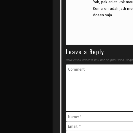
Yah, pak anies kok ma
Kemaren udah jadi ment
dosen saja.
Leave a Reply
Your email address will not be published.
Requi