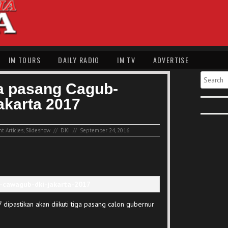
IM TOURS
DAILY RADIO
IM TV
ADVERTISE
Search
ga pasang Cagub-
karta 2017
t Articles
,
Slideshow
//
DKI
//
September 24, 2016
dipastikan akan diikuti tiga pasang calon gubernur