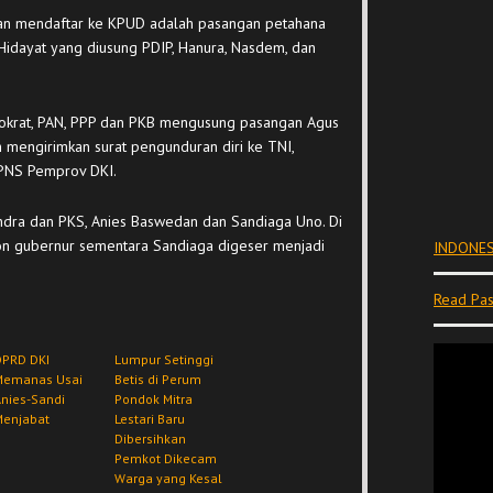
dan mendaftar ke KPUD adalah pasangan petahana
 Hidayat yang diusung PDIP, Hanura, Nasdem, dan
mokrat, PAN, PPP dan PKB mengusung pasangan Agus
 mengirimkan surat pengunduran diri ke TNI,
PNS Pemprov DKI.
indra dan PKS, Anies Baswedan dan Sandiaga Uno. Di
calon gubernur sementara Sandiaga digeser menjadi
INDONES
Read Pas
DPRD DKI
Lumpur Setinggi
Memanas Usai
Betis di Perum
nies-Sandi
Pondok Mitra
Menjabat
Lestari Baru
Dibersihkan
Pemkot Dikecam
Warga yang Kesal