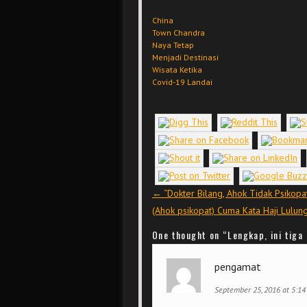
China
Town Chandra
Naya Tetap
Menjadi Destinasi
Wisata Ketika
Covid-19 Landai
Post navigation
←
“Dokter Bilang, Ahok Tidak Psikopat
(Ahok psikopat) Cuma Kata Haji Lulun
One thought on “
Lengkap, ini tig
pengamat
September 25, 2016 at 5:1