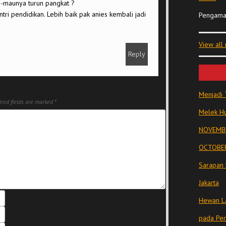
u-maunya turun pangkat ?
ri pendidikan. Lebih baik pak anies kembali jadi
Pengama
View all
Reply
Menjadi 
red fields are marked
*
Melek Hu
NOVEMBE
OCTOBER
Sarapan 
Jakarta
Hewan La
pada Pe