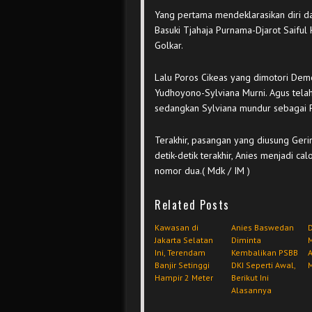
Yang pertama mendeklarasikan diri 
Basuki Tjahaja Purnama-Djarot Saiful
Golkar.
Lalu Poros Cikeas yang dimotori De
Yudhoyono-Sylviana Murni. Agus telah
sedangkan Sylviana mundur sebagai 
Terakhir, pasangan yang diusung Ger
detik-detik terakhir, Anies menjadi 
nomor dua.( Mdk / IM )
Related Posts
Kawasan di
Anies Baswedan
Jakarta Selatan
Diminta
Ini, Terendam
Kembalikan PSBB
A
Banjir Setinggi
DKI Seperti Awal,
Hampir 2 Meter
Berikut Ini
Alasannya