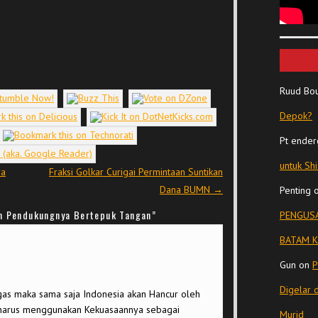
Ruud Bo
Depok?
Pt ender
untuk Sh
ra
Fraksi Golkar Curigai Permintaan Suntikan
Dana BUMN
→
Penting
n Pendukungnya Bertepuk Tangan
”
PENGUSA
BATAM K
Gun
on
P
Digelar 
gas maka sama saja Indonesia akan Hancur oleh
i harus menggunakan Kekuasaannya sebagai
Murid