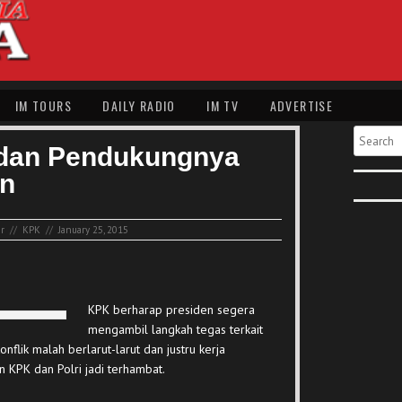
IM TOURS
DAILY RADIO
IM TV
ADVERTISE
Search
 dan Pendukungnya
an
ir
//
KPK
//
January 25, 2015
KPK berharap presiden segera
mengambil langkah tegas terkait
nflik malah berlarut-larut dan justru kerja
 KPK dan Polri jadi terhambat.