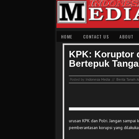
HOME
CONTACT US
ABOUT
KPK: Koruptor
Bertepuk Tang
Posted by:
Indonesia Media
//
Berita Tanah A
urusan KPK dan Polri. Jangan sampai ko
pemberantasan korupsi yang dilakukan