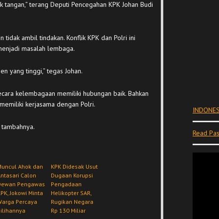
 tangan,” terang Deputi Pencegahan KPK Johan Budi
tidak ambil tindakan. Konflik KPK dan Polri ini
menjadi masalah lembaga.
n yang tinggi,” tegas Johan.
ecara kelembagaan memiliki hubungan baik. Bahkan
memiliki kerjasama dengan Polri.
INDONES
” tambahnya.
Read Pas
Muncul Ahok dan
KPK Didesak Usut
ntasari Calon
Dugaan Korupsi
Dewan Pengawas
Pengadaan
PK, Jokowi Minta
Helikopter SAR,
Warga Percaya
Rugikan Negara
ilihannya
Rp 130 Miliar