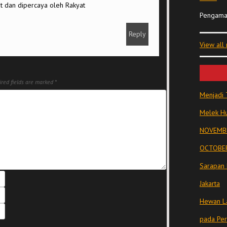
t dan dipercaya oleh Rakyat
Pengama
Reply
View all
red fields are marked
*
Menjadi 
Melek Hu
NOVEMBE
OCTOBER
Sarapan 
Jakarta
Hewan La
pada Pe