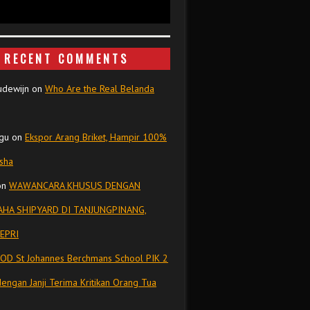
RECENT COMMENTS
udewijn
on
Who Are the Real Belanda
gu
on
Ekspor Arang Briket, Hampir 100%
isha
on
WAWANCARA KHUSUS DENGAN
HA SHIPYARD DI TANJUNGPINANG,
EPRI
OD St Johannes Berchmans School PIK 2
dengan Janji Terima Kritikan Orang Tua