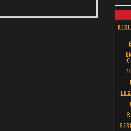
BERI
E
C
F
LOC
R
SER