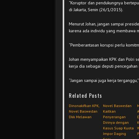
“Koruptor dan pendukungnya bertepuk
di Jakarta, Senin (26/1/2015).
Menurut Johan, jangan sampai presiden 
karena ada individu yang membawa 
“Pemberantasan korupsi perlu komitme
Johan menyampaikan KPK dan Polri s
kerja dia sebagai deputi pencegahan 
“Jangan sampai juga kerja terganggu,
Related Posts
Dinonakifkan KPK,
Novel Baswedan
Novel Baswedan
Kaitkan
A
Dkk Melawan
Penyerangan
Dirinya dengan
K
Kasus Suap Kuota
Impor Daging
P