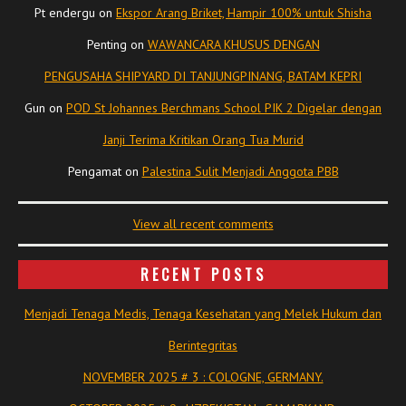
Pt endergu
on
Ekspor Arang Briket, Hampir 100% untuk Shisha
Penting
on
WAWANCARA KHUSUS DENGAN
PENGUSAHA SHIPYARD DI TANJUNGPINANG, BATAM KEPRI
Gun
on
POD St Johannes Berchmans School PIK 2 Digelar dengan
Janji Terima Kritikan Orang Tua Murid
Pengamat
on
Palestina Sulit Menjadi Anggota PBB
View all recent comments
RECENT POSTS
Menjadi Tenaga Medis, Tenaga Kesehatan yang Melek Hukum dan
Berintegritas
NOVEMBER 2025 # 3 : COLOGNE, GERMANY.