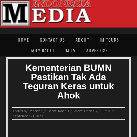
HOME
CONTACT US
ABOUT
IM TOURS
DAILY RADIO
IM TV
ADVERTISE
Kementerian BUMN
Pastikan Tak Ada
Teguran Keras untuk
Ahok
Posted by:
Reporter
//
Berita Tanah Air
,
Recent Articles
//
BUMN
//
September 21, 2020