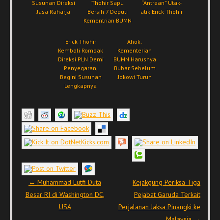
Susunan Direksi
Thohir Sapu
“Antrean” Utak-
Jasa Raharja
Bersih 7 Deputi
atik Erick Thohir
Kementrian BUMN
Erick Thohir
Ahok:
Kembali Rombak
Kementerian
Direksi PLN Demi
BUMN Harusnya
Penyegaran,
Bubar Sebelum
Begini Susunan
Jokowi Turun
Lengkapnya
Post navigation
←
Muhammad Lutfi Duta
Kejakgung Periksa Tiga
Besar RI di Washington DC,
Pejabat Garuda Terkait
USA
Perjalanan Jaksa Pinangki ke
Malaysia
→