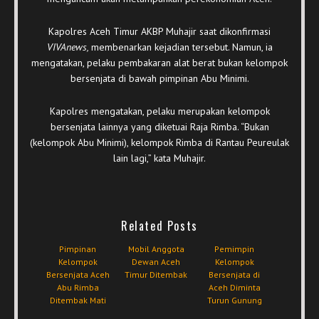
Kapolres Aceh Timur AKBP Muhajir saat dikonfirmasi
VIVAnews,
membenarkan kejadian tersebut. Namun, ia
mengatakan, pelaku pembakaran alat berat bukan kelompok
bersenjata di bawah pimpinan Abu Minimi.
Kapolres mengatakan, pelaku merupakan kelompok
bersenjata lainnya yang diketuai Raja Rimba. “Bukan
(kelompok Abu Minimi), kelompok Rimba di Rantau Peureulak
lain lagi,” kata Muhajir.
Related Posts
Pimpinan
Mobil Anggota
Pemimpin
Kelompok
Dewan Aceh
Kelompok
Bersenjata Aceh
Timur Ditembak
Bersenjata di
Abu Rimba
Aceh Diminta
Ditembak Mati
Turun Gunung