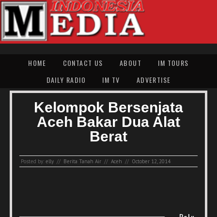
HOME
CONTACT US
ABOUT
IM TOURS
DAILY RADIO
IM TV
ADVERTISE
Kelompok Bersenjata
Aceh Bakar Dua Alat
Berat
Posted by:
elly
//
Berita Tanah Air
//
Aceh
//
October 12, 2014