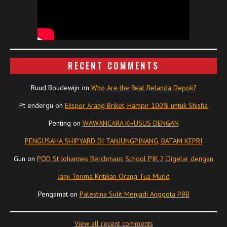
RECENT COMMENTS
Ruud Boudewijn
on
Who Are the Real Belanda Depok?
Pt endergu
on
Ekspor Arang Briket, Hampir 100% untuk Shisha
Penting
on
WAWANCARA KHUSUS DENGAN
PENGUSAHA SHIPYARD DI TANJUNGPINANG, BATAM KEPRI
Gun
on
POD St Johannes Berchmans School PIK 2 Digelar dengan
Janji Terima Kritikan Orang Tua Murid
Pengamat
on
Palestina Sulit Menjadi Anggota PBB
View all recent comments