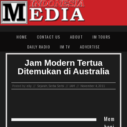
HOME
CONTACT US
ABOUT
IM TOURS
DAILY RADIO
IM TV
ADVERTISE
Jam Modern Tertua
Ditemukan di Australia
Posted by:
elly
//
Sejarah
,
Serba Serbi
//
JAM
//
November 4, 2011
Mem
bagi