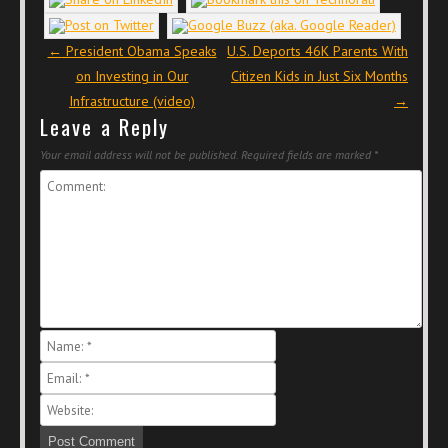
Post navigation
←
President Obama Speaks
U.S. Deports 46K Parents With
on Investing in Our
Citizen Kids in Just Six Months
Infrastructure (video)
→
Leave a Reply
Your email address will not be published.
Required fields are marked
*