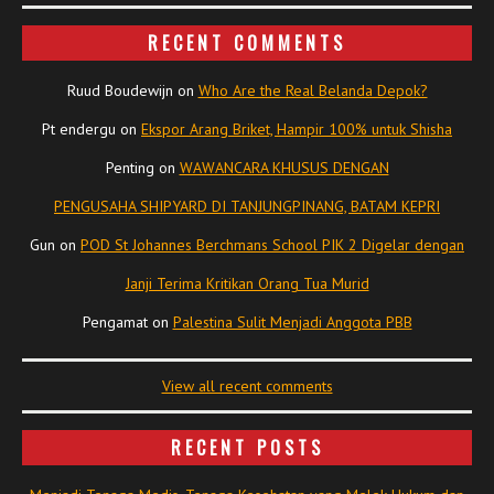
RECENT COMMENTS
Ruud Boudewijn
on
Who Are the Real Belanda Depok?
Pt endergu
on
Ekspor Arang Briket, Hampir 100% untuk Shisha
Penting
on
WAWANCARA KHUSUS DENGAN
PENGUSAHA SHIPYARD DI TANJUNGPINANG, BATAM KEPRI
Gun
on
POD St Johannes Berchmans School PIK 2 Digelar dengan
Janji Terima Kritikan Orang Tua Murid
Pengamat
on
Palestina Sulit Menjadi Anggota PBB
View all recent comments
RECENT POSTS