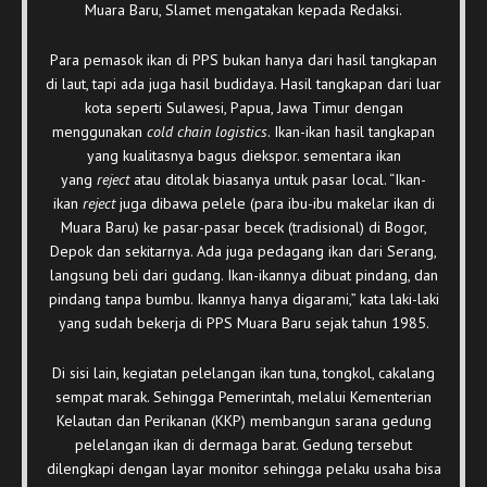
Muara Baru, Slamet mengatakan kepada Redaksi.
Para pemasok ikan di PPS bukan hanya dari hasil tangkapan
di laut, tapi ada juga hasil budidaya. Hasil tangkapan dari luar
kota seperti Sulawesi, Papua, Jawa Timur dengan
menggunakan
cold chain logistics
. Ikan-ikan hasil tangkapan
yang kualitasnya bagus diekspor. sementara ikan
yang
reject
atau ditolak biasanya untuk pasar local. “Ikan-
ikan
reject
juga dibawa pelele (para ibu-ibu makelar ikan di
Muara Baru) ke pasar-pasar becek (tradisional) di Bogor,
Depok dan sekitarnya. Ada juga pedagang ikan dari Serang,
langsung beli dari gudang. Ikan-ikannya dibuat pindang, dan
pindang tanpa bumbu. Ikannya hanya digarami,” kata laki-laki
yang sudah bekerja di PPS Muara Baru sejak tahun 1985.
Di sisi lain, kegiatan pelelangan ikan tuna, tongkol, cakalang
sempat marak. Sehingga Pemerintah, melalui Kementerian
Kelautan dan Perikanan (KKP) membangun sarana gedung
pelelangan ikan di dermaga barat. Gedung tersebut
dilengkapi dengan layar monitor sehingga pelaku usaha bisa