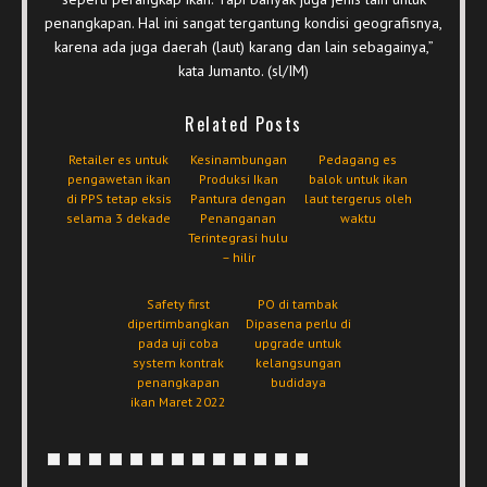
penangkapan. Hal ini sangat tergantung kondisi geografisnya,
karena ada juga daerah (laut) karang dan lain sebagainya,”
kata Jumanto. (sl/IM)
Related Posts
Retailer es untuk
Kesinambungan
Pedagang es
pengawetan ikan
Produksi Ikan
balok untuk ikan
di PPS tetap eksis
Pantura dengan
laut tergerus oleh
selama 3 dekade
Penanganan
waktu
Terintegrasi hulu
– hilir
Safety first
PO di tambak
dipertimbangkan
Dipasena perlu di
pada uji coba
upgrade untuk
system kontrak
kelangsungan
penangkapan
budidaya
ikan Maret 2022