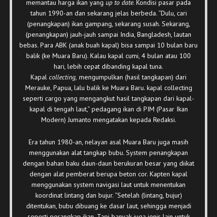
memantau harga ikan yang
up to date
. Kondisi pasar pada
tahun 1990-an dan sekarang jelas berbeda. “Dulu, cari
(penangkapan) ikan gampang, sekarang susah. Sekarang,
(penangkapan) jauh-jauh sampai India, Bangladesh, lautan
bebas. Para ABK (anak buah kapal) bisa sampai 10 bulan baru
balik (ke Muara Baru). Kalau kapal cumi, 4 bulan atau 100
hari, lebih cepat dibanding kapal tuna.
Kapal
collecting,
mengumpulkan (hasil tangkapan) dari
Merauke, Papua, lalu balik ke Muara Baru. kapal collecting
seperti cargo yang mengangkut hasil tangkapan dari kapal-
kapal di tengah laut,” pedagang ikan di PIM (Pasar Ikan
Modern) Jumanto mengatakan kepada Redaksi.
Era tahun 1980-an, nelayan asal Muara Baru juga masih
menggunakan alat tangkap bubu. System penangkapan
dengan bahan baku daun-daun berukuran besar yang diikat
dengan alat pemberat berupa beton cor. Kapten kapal
menggunakan system navigasi laut untuk menentukan
koordinat lintang dan bujur. “Setelah (lintang, bujur)
ditentukan, bubu dibuang ke dasar laut, sehingga menjadi
seperti perangkap ikan. Tapi banyak juga jenis lain untuk