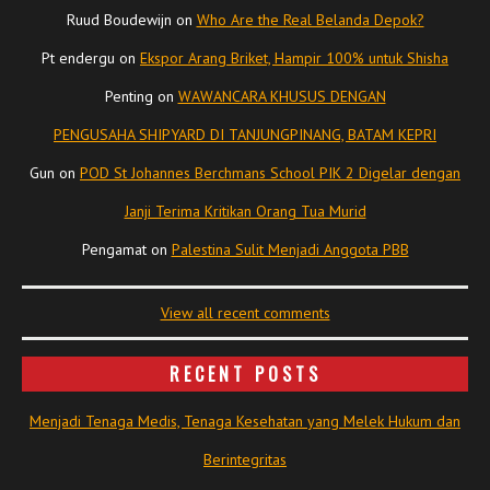
Ruud Boudewijn
on
Who Are the Real Belanda Depok?
Pt endergu
on
Ekspor Arang Briket, Hampir 100% untuk Shisha
Penting
on
WAWANCARA KHUSUS DENGAN
PENGUSAHA SHIPYARD DI TANJUNGPINANG, BATAM KEPRI
Gun
on
POD St Johannes Berchmans School PIK 2 Digelar dengan
Janji Terima Kritikan Orang Tua Murid
Pengamat
on
Palestina Sulit Menjadi Anggota PBB
View all recent comments
RECENT POSTS
Menjadi Tenaga Medis, Tenaga Kesehatan yang Melek Hukum dan
Berintegritas