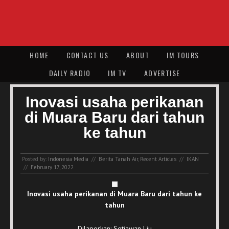
HOME
CONTACT US
ABOUT
IM TOURS
DAILY RADIO
IM TV
ADVERTISE
Inovasi usaha perikanan
di Muara Baru dari tahun
ke tahun
Posted by:
Indonesia Media
//
Berita Tanah Air
,
Recent Articles
//
IKAN
//
February 17, 2022
Inovasi usaha perikanan di Muara Baru dari tahun ke
tahun
Dilaporkan: Setiawan Liu