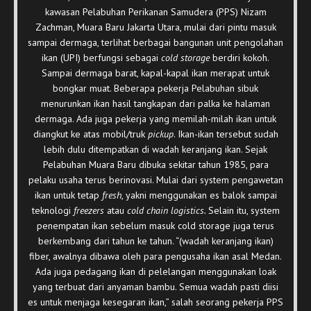
kawasan Pelabuhan Perikanan Samudera (PPS) Nizam
Zachman, Muara Baru Jakarta Utara, mulai dari pintu masuk
sampai dermaga, terlihat berbagai bangunan unit pengolahan
ikan (UPI) berfungsi sebagai
cold storage
berdiri kokoh.
Sampai dermaga barat, kapal-kapal ikan merapat untuk
bongkar muat. Beberapa pekerja Pelabuhan sibuk
menurunkan ikan hasil tangkapan dari palka ke halaman
dermaga. Ada juga pekerja yang memilah-milah ikan untuk
diangkut ke atas mobil/truk
pickup
. Ikan-ikan tersebut sudah
lebih dulu ditempatkan di wadah keranjang ikan. Sejak
Pelabuhan Muara Baru dibuka sekitar tahun 1985, para
pelaku usaha terus berinovasi. Mulai dari system pengawetan
ikan untuk tetap
fresh
, yakni menggunakan es balok sampai
teknologi
freezers
atau
cold chain logistics.
Selain itu, system
penempatan ikan sebelum masuk cold storage juga terus
berkembang dari tahun ke tahun. “(wadah keranjang ikan)
fiber, awalnya dibawa oleh para pengusaha ikan asal Medan.
Ada juga pedagang ikan di pelelangan menggunakan loak
yang terbuat dari anyaman bambu. Semua wadah pasti diisi
es untuk menjaga kesegaran ikan,” salah seorang pekerja PPS