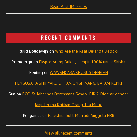
Read Past IM Issues
RECENT COMMENTS
Ruud Boudewijn
on
Who Are the Real Belanda Depok?
Pt endergu
on
Ekspor Arang Briket, Hampir 100% untuk Shisha
Penting
on
WAWANCARA KHUSUS DENGAN
PENGUSAHA SHIPYARD DI TANJUNGPINANG, BATAM KEPRI
Gun
on
POD St Johannes Berchmans School PIK 2 Digelar dengan
Janji Terima Kritikan Orang Tua Murid
Pengamat
on
Palestina Sulit Menjadi Anggota PBB
View all recent comments