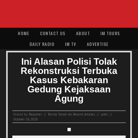
HOME
CONTACT US
ABOUT
IM TOURS
DAILY RADIO
IM TV
ADVERTISE
Ini Alasan Polisi Tolak
Rekonstruksi Terbuka
Kasus Kebakaran
Gedung Kejaksaan
Agung
Posted by:
Reporter
//
Berita Tanah Air
,
Recent Articles
//
polri
//
October 26, 2020