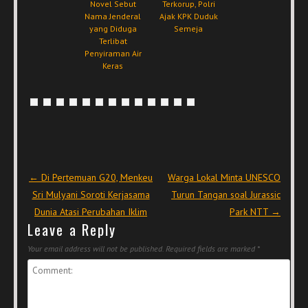
Novel Sebut
Terkorup, Polri
Nama Jenderal
Ajak KPK Duduk
yang Diduga
Semeja
Terlibat
Penyiraman Air
Keras
Post navigation
←
Di Pertemuan G20, Menkeu
Warga Lokal Minta UNESCO
Sri Mulyani Soroti Kerjasama
Turun Tangan soal Jurassic
Dunia Atasi Perubahan Iklim
Park NTT
→
Leave a Reply
Your email address will not be published.
Required fields are marked
*