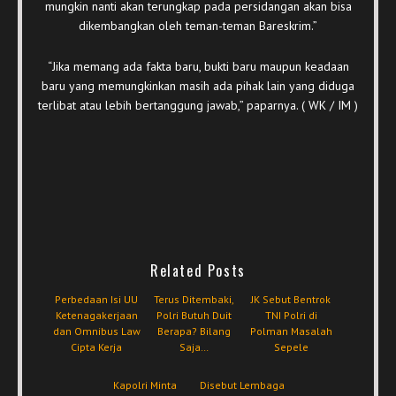
mungkin nanti akan terungkap pada persidangan akan bisa
dikembangkan oleh teman-teman Bareskrim.”
“Jika memang ada fakta baru, bukti baru maupun keadaan
baru yang memungkinkan masih ada pihak lain yang diduga
terlibat atau lebih bertanggung jawab,” paparnya. ( WK / IM )
Related Posts
Perbedaan Isi UU
Terus Ditembaki,
JK Sebut Bentrok
Ketenagakerjaan
Polri Butuh Duit
TNI Polri di
dan Omnibus Law
Berapa? Bilang
Polman Masalah
Cipta Kerja
Saja…
Sepele
Kapolri Minta
Disebut Lembaga