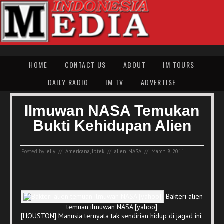
HOME
CONTACT US
ABOUT
IM TOURS
DAILY RADIO
IM TV
ADVERTISE
Ilmuwan NASA Temukan
Bukti Kehidupan Alien
Posted by:
elly
//
Americana
,
Iptek
//
alien
,
NASA
//
March 8, 2011
Bakteri alien
temuan ilmuwan NASA [yahoo]
[HOUSTON] Manusia ternyata tak sendirian hidup di jagad ini.