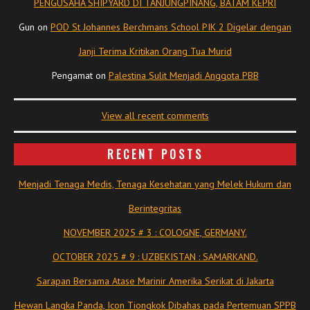
PENGUSAHA SHIPYARD DI TANJUNGPINANG, BATAM KEPRI
Gun
on
POD St Johannes Berchmans School PIK 2 Digelar dengan
Janji Terima Kritikan Orang Tua Murid
Pengamat
on
Palestina Sulit Menjadi Anggota PBB
View all recent comments
RECENT POSTS
Menjadi Tenaga Medis, Tenaga Kesehatan yang Melek Hukum dan
Berintegritas
NOVEMBER 2025 # 3 : COLOGNE, GERMANY.
OCTOBER 2025 # 9 : UZBEKISTAN : SAMARKAND.
Sarapan Bersama Atase Marinir Amerika Serikat di Jakarta
Hewan Langka Panda, Icon Tiongkok Dibahas pada Pertemuan SPPB