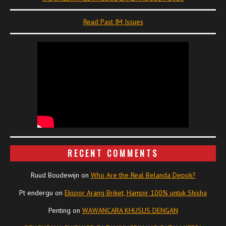
Read Past IM Issues
RECENT COMMENTS
Ruud Boudewijn
on
Who Are the Real Belanda Depok?
Pt endergu
on
Ekspor Arang Briket, Hampir 100% untuk Shisha
Penting
on
WAWANCARA KHUSUS DENGAN