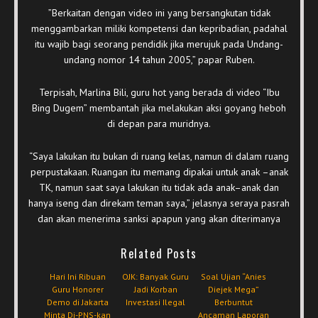
”Berkaitan dengan video ini yang bersangkutan tidak
menggambarkan miliki kompetensi dan kepribadian, padahal
itu wajib bagi seorang pendidik jika merujuk pada Undang-
undang nomor 14 tahun 2005,” papar Ruben.
Terpisah, Marlina Bili, guru hot yang berada di video “Ibu
Bing Dugem” membantah jika melakukan aksi goyang heboh
di depan para muridnya.
“Saya lakukan itu bukan di ruang kelas, namun di dalam ruang
perpustakaan. Ruangan itu memang dipakai untuk anak –anak
TK, namun saat saya lakukan itu tidak ada anak–anak dan
hanya iseng dan direkam teman saya,” jelasnya seraya pasrah
dan akan menerima sanksi apapun yang akan diterimanya
Related Posts
Hari Ini Ribuan
OJK: Banyak Guru
Soal Ujian “Anies
Guru Honorer
Jadi Korban
Diejek Mega”
Demo di Jakarta
Investasi Ilegal
Berbuntut
Minta Di-PNS-kan
Ancaman Laporan