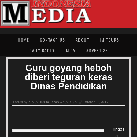
HOME
CONTACT US
ABOUT
IM TOURS
DAILY RADIO
IM TV
ADVERTISE
Guru goyang heboh
diberi teguran keras
Dinas Pendidikan
Posted by:
elly
//
Berita Tanah Air
//
Guru
//
October 12, 2013
Hingga
kini,