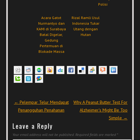
Polisi
Acara Gatot
Rizal Ramli Usul
Nurmantyo dan
Indonesia Tukar
KAMI di Surabaya
Utang dengan
Batal Digelar,
Hutan
Gedung
Pertemuan di
Blokade Massa
Post navigation
←
Pelempar Telur Mendapat
Why A Peanut Butter Test For
Penangguhan Penahanan
Alzheimer’s Might Be Too
Simple
→
Leave a Reply
Your email address will not be published.
Required fields are marked
*