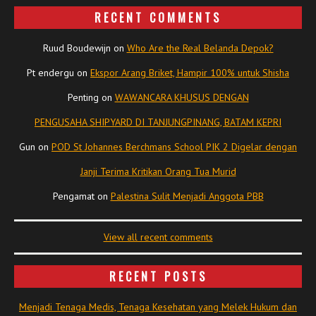
RECENT COMMENTS
Ruud Boudewijn
on
Who Are the Real Belanda Depok?
Pt endergu
on
Ekspor Arang Briket, Hampir 100% untuk Shisha
Penting
on
WAWANCARA KHUSUS DENGAN
PENGUSAHA SHIPYARD DI TANJUNGPINANG, BATAM KEPRI
Gun
on
POD St Johannes Berchmans School PIK 2 Digelar dengan
Janji Terima Kritikan Orang Tua Murid
Pengamat
on
Palestina Sulit Menjadi Anggota PBB
View all recent comments
RECENT POSTS
Menjadi Tenaga Medis, Tenaga Kesehatan yang Melek Hukum dan