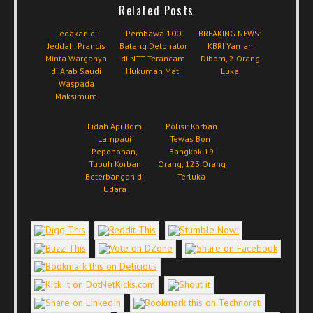
Related Posts
Ledakan di
Pembawa 100
BREAKING NEWS:
Jeddah, Prancis
Batang Detonator
KBRI Yaman
Minta Warganya
di NTT Terancam
Dibom, 2 Orang
di Arab Saudi
Hukuman Mati
Luka
Waspada
Maksimum
Lidah Api Bom
Polisi: Korban
Lampaui
Tewas Bom
Pepohonan,
Bangkok 19
Tubuh Korban
Orang, 123 Orang
Beterbangan di
Terluka
Udara