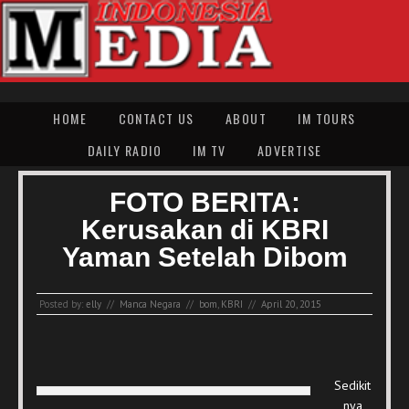
HOME
CONTACT US
ABOUT
IM TOURS
DAILY RADIO
IM TV
ADVERTISE
FOTO BERITA:
Kerusakan di KBRI
Yaman Setelah Dibom
Posted by:
elly
//
Manca Negara
//
bom
,
KBRI
//
April 20, 2015
Sedikit
nya