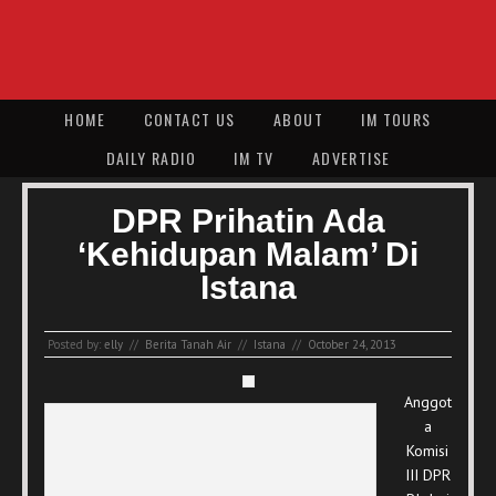
HOME
CONTACT US
ABOUT
IM TOURS
DAILY RADIO
IM TV
ADVERTISE
DPR Prihatin Ada
‘Kehidupan Malam’ Di
Istana
Posted by:
elly
//
Berita Tanah Air
//
Istana
//
October 24, 2013
Anggot
a
Komisi
III DPR