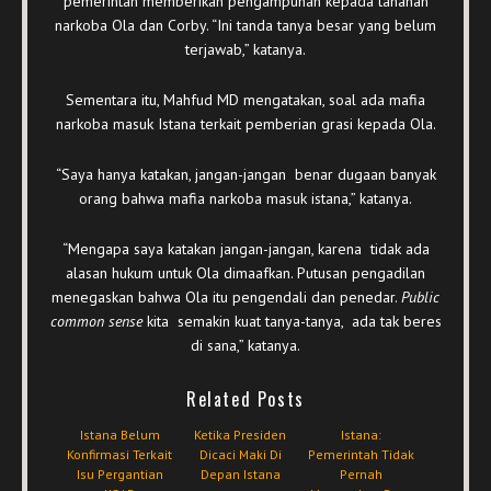
pemerintah memberikan pengampunan kepada tahanan
narkoba Ola dan Corby. “Ini tanda tanya besar yang belum
terjawab,” katanya.
Sementara itu, Mahfud MD mengatakan, soal ada mafia
narkoba masuk Istana terkait pemberian grasi kepada Ola.
“Saya hanya katakan, jangan-jangan benar dugaan banyak
orang bahwa mafia narkoba masuk istana,” katanya.
“Mengapa saya katakan jangan-jangan, karena tidak ada
alasan hukum untuk Ola dimaafkan. Putusan pengadilan
menegaskan bahwa Ola itu pengendali dan penedar.
Public
common sense
kita semakin kuat tanya-tanya, ada tak beres
di sana,” katanya.
Related Posts
Istana Belum
Ketika Presiden
Istana:
Konfirmasi Terkait
Dicaci Maki Di
Pemerintah Tidak
Isu Pergantian
Depan Istana
Pernah