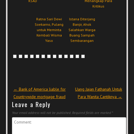
KSAD
Menangkap Para
Kritikus
Ratna Sari Dewi
Istana Diterjang
Soekarno, Pulang
Banjir, Ahok
untuk Meminta
Salahkan Warga
Kembali Wisma
Buang Sampah
Yaso
Sembarangan
Post navigation
←
Bank of America liable for
Uang Jajan Fathanah Untuk
Countrywide mortgage fraud
Para Wanita Cantiknya
→
Leave a Reply
Your email address will not be published.
Required fields are marked
*