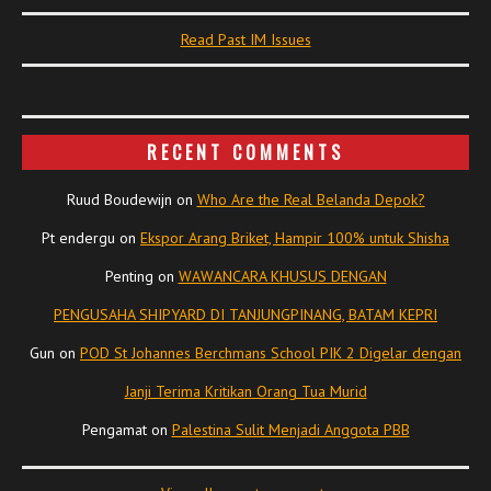
Read Past IM Issues
RECENT COMMENTS
Ruud Boudewijn
on
Who Are the Real Belanda Depok?
Pt endergu
on
Ekspor Arang Briket, Hampir 100% untuk Shisha
Penting
on
WAWANCARA KHUSUS DENGAN
PENGUSAHA SHIPYARD DI TANJUNGPINANG, BATAM KEPRI
Gun
on
POD St Johannes Berchmans School PIK 2 Digelar dengan
Janji Terima Kritikan Orang Tua Murid
Pengamat
on
Palestina Sulit Menjadi Anggota PBB