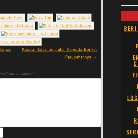
BERI
 Lepas
Kapolri Rotasi Sejumlah Kapolda, Berikut
E
Perubahannya
→
C
red fields are marked
*
F
LOC
R
SER