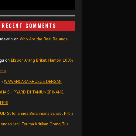
RECENT COMMENTS
udewijn
on
Who Are the Real Belanda
gu
on
Ekspor Arang Briket, Hampir 100%
isha
on
WAWANCARA KHUSUS DENGAN
HA SHIPYARD DI TANJUNGPINANG,
EPRI
OD St Johannes Berchmans School PIK 2
dengan Janji Terima Kritikan Orang Tua