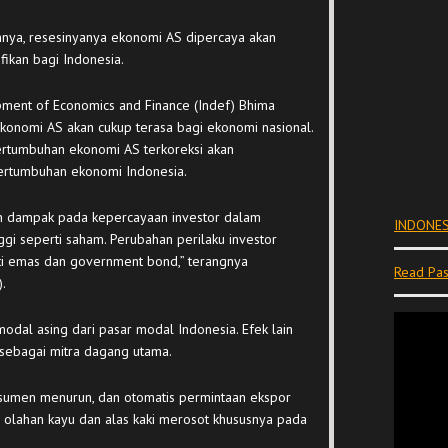
nya, resesinyanya ekonomi AS dipercaya akan
ikan bagi Indonesia.
opment of Economics and Finance (Indef) Bhima
ekonomi AS akan cukup terasa bagi ekonomi nasional.
ertumbuhan ekonomi AS terkoreksi akan
ertumbuhan ekonomi Indonesia.
an dampak pada kepercayaan investor dalam
INDONES
nggi seperti saham. Perubahan perilaku investor
ti emas dan government bond,” terangnya
Read Pas
.
odal asing dari pasar modal Indonesia. Efek lain
 sebagai mitra dagang utama.
sumen menurun, dan otomatis permintaan ekspor
di, olahan kayu dan alas kaki merosot khususnya pada