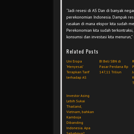
“Jadi resesi di AS Dan di banyak neg
perekonomian Indonesia. Dampak rese
rasakan di mana ekspor kita sudah me
Perekonomian kita sudah terkontraks
konsumsi dan investasi kita menurun,” 
Related Posts
Uni Eropa
BI Beli SBN di
R
‘Menyesal’
Pasar Perdana Rp
Terapkan Tarif
147,11 Triliun
J
terhadap AS
T
Investor Asing
Lebih Sukai
Thailand,
Vietnam, bahkan
Kamboja
Dibanding
Indonesia. Apa
Sebabnya?