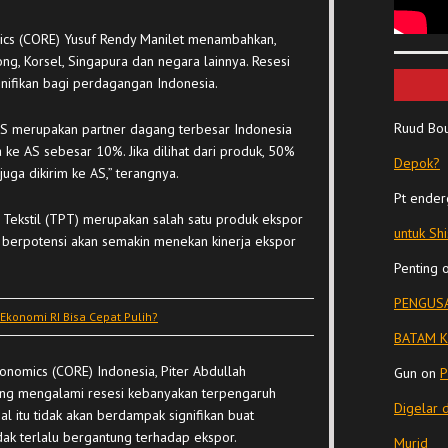
cs (CORE) Yusuf Rendy Manilet menambahkan,
ong, Korsel, Singapura dan negara lainnya. Resesi
nifikan bagi perdagangan Indonesia.
Ruud Bo
AS merupakan partner dagang terbesar Indonesia
 ke AS sebesar 10%. Jika dilihat dari produk, 50%
Depok?
juga dikirim ke AS,” terangnya.
Pt ender
 Tekstil (TPT) merupakan salah satu produk ekspor
untuk Sh
S berpotensi akan semakin menekan kinerja ekspor
Penting
PENGUSA
, Ekonomi RI Bisa Cepat Pulih?
BATAM K
conomics (CORE) Indonesia, Piter Abdullah
Gun
on
P
ang mengalami resesi kebanyakan terpengaruh
Digelar 
l itu tidak akan berdampak signifikan buat
ak terlalu bergantung terhadap ekspor.
Murid