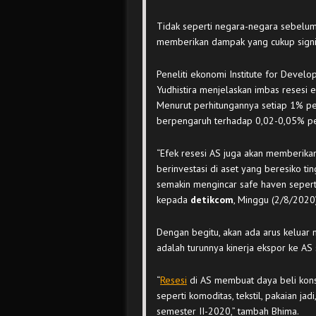
Tidak seperti negara-negara sebelum
memberikan dampak yang cukup signif
Peneliti ekonomi Institute for Devel
Yudhistira menjelaskan imbas resesi 
Menurut perhitungannya setiap 1% p
berpengaruh terhadap 0,02-0,05% p
“Efek resesi AS juga akan memberik
berinvestasi di aset yang beresiko ti
semakin mengincar safe haven seper
kepada
detikcom
, Minggu (2/8/2020)
Dengan begitu, akan ada arus keluar m
adalah turunnya kinerja ekspor ke AS
“
Resesi
di AS membuat daya beli kon
seperti komoditas, tekstil, pakaian ja
semester II-2020,” tambah Bhima.