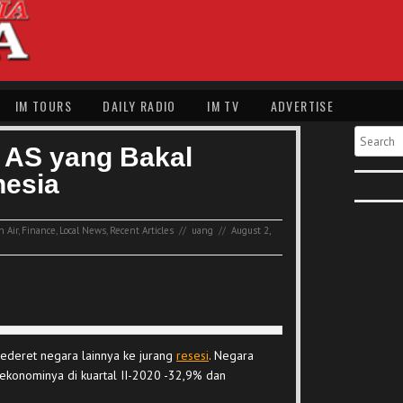
IM TOURS
DAILY RADIO
IM TV
ADVERTISE
Search
 AS yang Bakal
nesia
h Air
,
Finance
,
Local News
,
Recent Articles
//
uang
//
August 2,
sederet negara lainnya ke jurang
resesi
. Negara
h ekonominya di kuartal II-2020 -32,9% dan