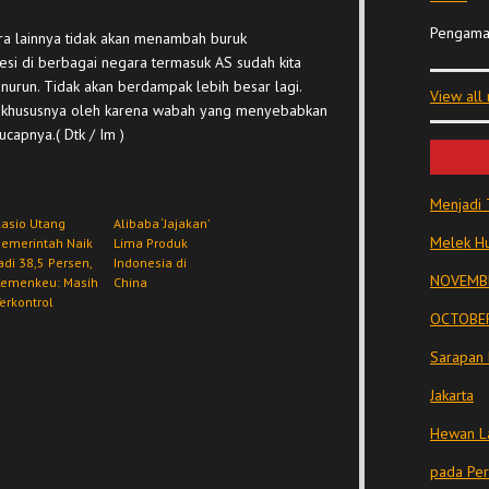
Pengama
ara lainnya tidak akan menambah buruk
si di berbagai negara termasuk AS sudah kita
nurun. Tidak akan berdampak lebih besar lagi.
View all
i, khususnya oleh karena wabah yang menyebabkan
ucapnya.( Dtk / Im )
Menjadi 
asio Utang
Alibaba ‘Jajakan’
Melek Hu
Pemerintah Naik
Lima Produk
adi 38,5 Persen,
Indonesia di
NOVEMBE
Kemenkeu: Masih
China
erkontrol
OCTOBER
Sarapan 
Jakarta
Hewan La
pada Pe