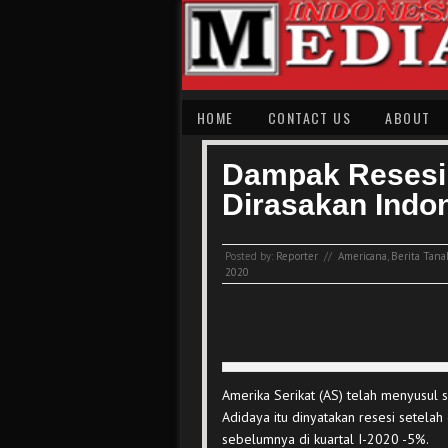
HOME
CONTACT US
ABOUT
Dampak Resesi
Dirasakan Indo
Posted by:
Reporter
//
Americana
,
Berita Tana
2020
Amerika Serikat (AS) telah menyusul 
Adidaya itu dinyatakan resesi setela
sebelumnya di kuartal I-2020 -5%.