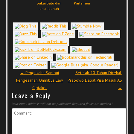
pakai batu dan
Parlemen
anak panah
Post navigation
←
Pengusaha Sambut
Setelah 20 Tahun Dicekal,
Pengesahan Omnibus Law
Prabowo Dapat Visa Masuk AS
Ciptaker
→
Leave a Reply
Your email address will not be published.
Required fields are marked
*