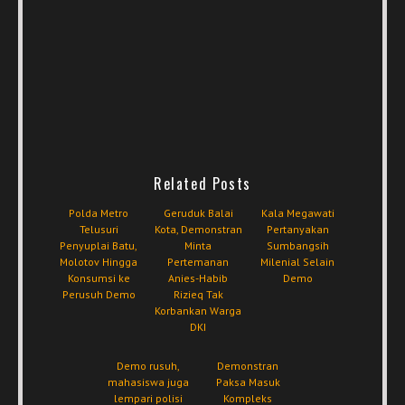
Related Posts
Polda Metro
Geruduk Balai
Kala Megawati
Telusuri
Kota, Demonstran
Pertanyakan
Penyuplai Batu,
Minta
Sumbangsih
Molotov Hingga
Pertemanan
Milenial Selain
Konsumsi ke
Anies-Habib
Demo
Perusuh Demo
Rizieq Tak
Korbankan Warga
DKI
Demo rusuh,
Demonstran
mahasiswa juga
Paksa Masuk
lempari polisi
Kompleks