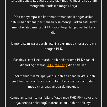
terlebih dahulu kepada perusahaan masing-masing sebelum
mengambil tindakan mogok kerja.
“Kita menyampaikan ke teman-teman untuk negosiasilah
dahulu bagaimana perusahaan bisa mengeluarkan satu surat
menolak atau mencabut
UU Cipta Kerja
, targetnya itu,” kata
dia.
Ia mengklaim, para buruh rela jika aksi mogok kerja berakhir
dengan PHK.
Pasalnya, kata Heri, buruh lebih baik terkena PHK saat ini
dibanding setelah
UU Cipta Kerja
diberlakukan.
“Jadi menurut kami, apa yang sudah ada saat ini kita sudah
perhitungkan dan kita sudah bilang ke teman-teman dalam
mogok nasional ini ada dampaknya.
Kemudian teman-teman bilang ‘kalau mau PHK, PHK sekarang
aja’. Kenapa sekarang? Karena kalau udah berlakunya