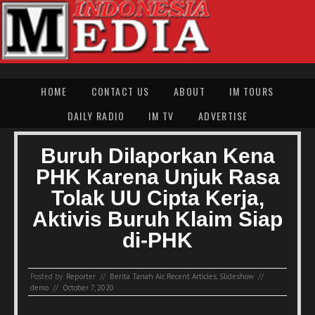
HOME
CONTACT US
ABOUT
IM TOURS
DAILY RADIO
IM TV
ADVERTISE
Buruh Dilaporkan Kena
PHK Karena Unjuk Rasa
Tolak UU Cipta Kerja,
Aktivis Buruh Klaim Siap
di-PHK
Posted by:
Reporter
//
Berita Tanah Air
,
Recent Articles
,
Slideshow
//
demo
//
October 7, 2020