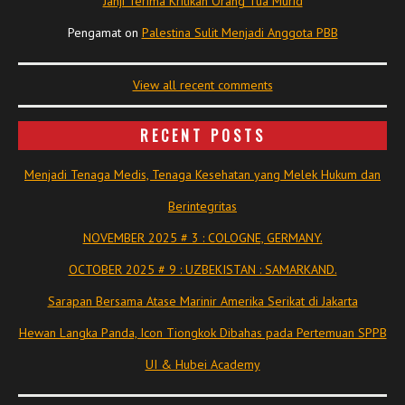
Janji Terima Kritikan Orang Tua Murid
Pengamat
on
Palestina Sulit Menjadi Anggota PBB
View all recent comments
RECENT POSTS
Menjadi Tenaga Medis, Tenaga Kesehatan yang Melek Hukum dan
Berintegritas
NOVEMBER 2025 # 3 : COLOGNE, GERMANY.
OCTOBER 2025 # 9 : UZBEKISTAN : SAMARKAND.
Sarapan Bersama Atase Marinir Amerika Serikat di Jakarta
Hewan Langka Panda, Icon Tiongkok Dibahas pada Pertemuan SPPB
UI & Hubei Academy