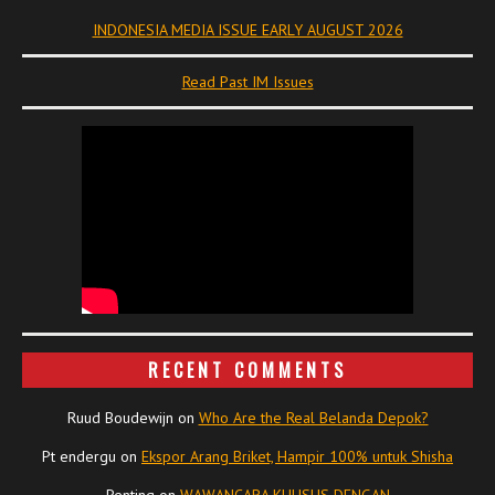
INDONESIA MEDIA ISSUE EARLY AUGUST 2026
Read Past IM Issues
RECENT COMMENTS
Ruud Boudewijn
on
Who Are the Real Belanda Depok?
Pt endergu
on
Ekspor Arang Briket, Hampir 100% untuk Shisha
Penting
on
WAWANCARA KHUSUS DENGAN