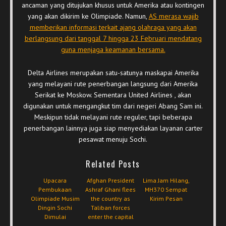
ancaman yang ditujukan khusus untuk Amerika atau kontingen
yang akan dikirim ke Olimpiade. Namun,
AS merasa wajib
memberikan informasi terkait ajang olahraga yang akan
berlangsung dari tanggal 7 hingga 23 Februari mendatang
guna menjaga keamanan bersama.
Delta Airlines merupakan satu-satunya maskapai Amerika
yang melayani rute penerbangan langsung dari Amerika
Serikat ke Moskow. Sementara United Airlines , akan
digunakan untuk mengangkut tim dari negeri Abang Sam ini.
Meskipun tidak melayani rute reguler, tapi beberapa
penerbangan lainnya juga siap menyediakan layanan carter
pesawat menuju Sochi.
Related Posts
Upacara
Afghan President
Lima Jam Hilang,
Pembukaan
Ashraf Ghani flees
MH370 Sempat
Olimpiade Musim
the country as
Kirim Pesan
Dingin Sochi
Taliban forces
Dimulai
enter the capital