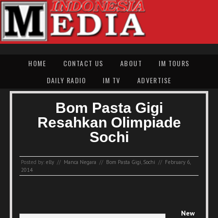
HOME
CONTACT US
ABOUT
IM TOURS
DAILY RADIO
IM TV
ADVERTISE
Bom Pasta Gigi
Resahkan Olimpiade
Sochi
Posted by:
elly
//
Manca Negara
//
Bom Pasta Gigi
,
Sochi
//
February 6,
2014
New