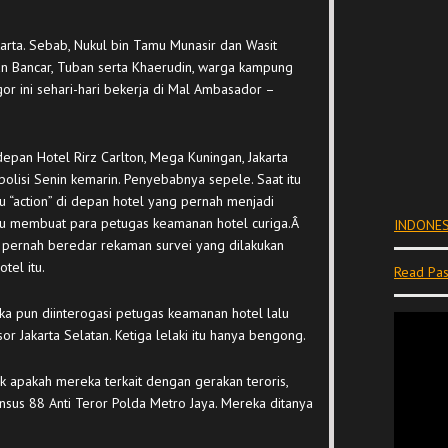
karta. Sebab, Nukul bin Tamu Munasir dan Wasit
n Bancar, Tuban serta Khaerudin, warga kampung
r ini sehari-hari bekerja di Mal Ambasador –
depan Hotel Rirz Carlton, Mega Kuningan, Jakarta
 polisi Senin kemarin. Penyebabnya sepele. Saat itu
itu “action” di depan hotel yang pernah menjadi
si itu membuat para petugas keamanan hotel curiga.Â
INDONES
, pernah beredar rekaman survei yang dilakukan
tel itu.
Read Pas
ka pun diinterogasi petugas keamanan hotel lalu
r Jakarta Selatan. Ketiga lelaki itu hanya bengong.
 apakah mereka terkait dengan gerakan teroris,
sus 88 Anti Teror Polda Metro Jaya. Mereka ditanya