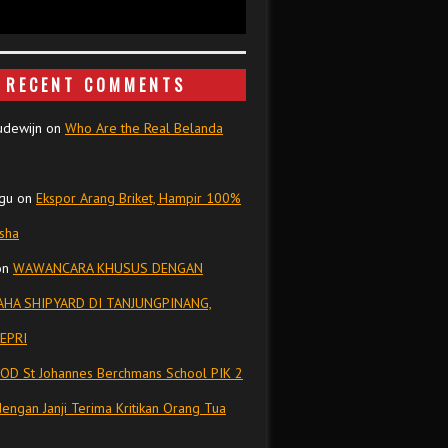
RECENT COMMENTS
udewijn
on
Who Are the Real Belanda
gu
on
Ekspor Arang Briket, Hampir 100%
isha
on
WAWANCARA KHUSUS DENGAN
HA SHIPYARD DI TANJUNGPINANG,
EPRI
OD St Johannes Berchmans School PIK 2
dengan Janji Terima Kritikan Orang Tua