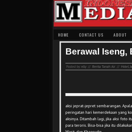
HOME
CONTACT US
ABOUT
Berawal Iseng, 
Posted by:
elly
//
Berita Tanah Air
//
Hotel
,
J
aksi jeprat-jepret sembarangan. Apalag
peringatan hari kemerdekaan yang kon
aksinya. Ditambah lagi, jika aksi foto
para teroris. Bisa-bisa jika itu dilak
Wasit, dan Khaerudin.