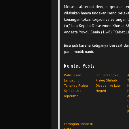
Merasa tak terkait dengan gerakan te
dilakukan hanya tindakan iseng belaka
kenangan lokasi terjadinya serangan 
itu,” kata Kepala Detasemen Khusus 8
Angesta Yoyol, Senin (16/8). “Kebetula
Bisa jadi karena ketiganya berasal dar
pada mudik nanti.
Related Posts
Polisi akan
Jadi Tersangka,
Langsung
Rizieq Shihab
Tangkap Rizieq
Dicegah ke Luar
Syihab Usai
Negeri
Diperiksa
A
S
P
Larangan Rapat di
Hotel,