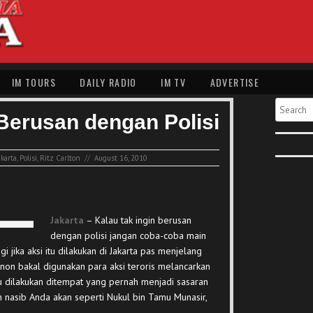
IM TOURS
DAILY RADIO
IM TV
ADVERTISE
Search
Berusan dengan Polisi
akarta
,
Polisi
,
Ritz Carlton
//
August 16, 2010
Jakarta
– Kalau tak ingin berusan
dengan polisi jangan coba-coba main
i jika aksi itu dilakukan di Jakarta pas menjelang
on bakal digunakan para aksi teroris melancarkan
 itu dilakukan ditempat yang pernah menjadi sasaran
ukan nasib Anda akan seperti Nukul bin Tamu Munasir,