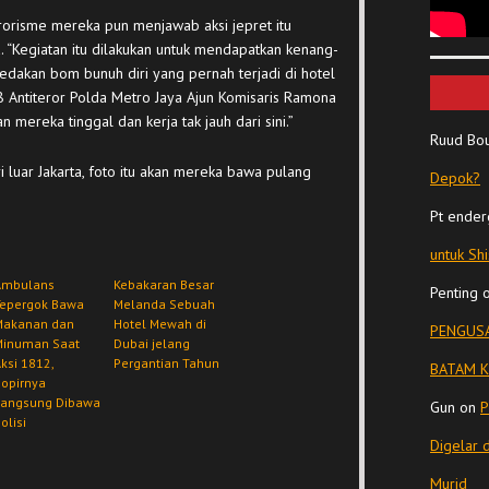
rorisme mereka pun menjawab aksi jepret itu
. “Kegiatan itu dilakukan untuk mendapatkan kenang-
ledakan bom bunuh diri yang pernah terjadi di hotel
8 Antiteror Polda Metro Jaya Ajun Komisaris Ramona
n mereka tinggal dan kerja tak jauh dari sini.”
Ruud Bo
i luar Jakarta, foto itu akan mereka bawa pulang
Depok?
Pt ender
untuk Sh
Ambulans
Kebakaran Besar
Penting
Tepergok Bawa
Melanda Sebuah
Makanan dan
Hotel Mewah di
PENGUSA
Minuman Saat
Dubai jelang
ksi 1812,
Pergantian Tahun
BATAM K
opirnya
Langsung Dibawa
Gun
on
P
olisi
Digelar 
Murid