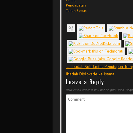
Pendapatan
Terjun Bebas
Post navigation
←
Ibadah Solidaritas Penutupan Tem
Ibadah Diblokade ke Istana
Leave a Reply
Your email address will not be published.
Requi