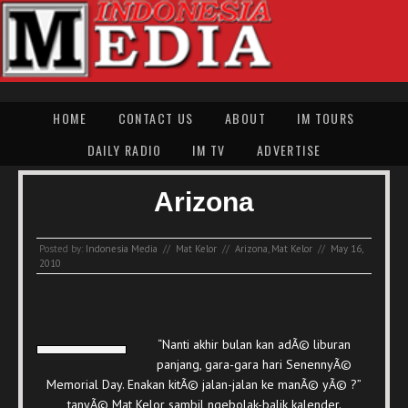
HOME
CONTACT US
ABOUT
IM TOURS
DAILY RADIO
IM TV
ADVERTISE
Arizona
Posted by:
Indonesia Media
//
Mat Kelor
//
Arizona
,
Mat Kelor
//
May 16,
2010
“Nanti akhir bulan kan adÃ© liburan
panjang, gara-gara hari SenennyÃ©
Memorial Day. Enakan kitÃ© jalan-jalan ke manÃ© yÃ© ?”
tanyÃ© Mat Kelor sambil ngebolak-balik kalender.