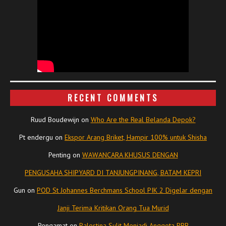
RECENT COMMENTS
Ruud Boudewijn
on
Who Are the Real Belanda Depok?
Pt endergu
on
Ekspor Arang Briket, Hampir 100% untuk Shisha
Penting
on
WAWANCARA KHUSUS DENGAN
PENGUSAHA SHIPYARD DI TANJUNGPINANG, BATAM KEPRI
Gun
on
POD St Johannes Berchmans School PIK 2 Digelar dengan
Janji Terima Kritikan Orang Tua Murid
Pengamat
on
Palestina Sulit Menjadi Anggota PBB