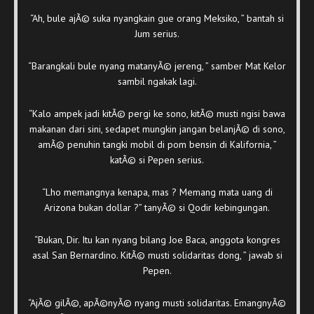
“Ah, bule ajÃ© suka nyangkain gue orang Meksiko, ” bantah si
Jum serius.
“Barangkali bule nyang matanyÃ© jereng, ” samber Mat Kelor
sambil ngakak lagi.
“Kalo ampek jadi kitÃ© pergi ke sono, kitÃ© musti ngisi bawa
makanan dari sini, sedapet mungkin jangan belanjÃ© di sono,
amÃ© penuhin tangki mobil di pom bensin di Kalifornia, ”
katÃ© si Pepen serius.
“Lho memangnya kenapa, mas ? Memang mata uang di
Arizona bukan dollar ?” tanyÃ© si Qodir kebingungan.
“Bukan, Dir. Itu kan nyang bilang Joe Baca, anggota kongres
asal San Bernardino. KitÃ© musti solidaritas dong, ” jawab si
Pepen.
“AjÃ© gilÃ©, apÃ©nyÃ© nyang musti solidaritas. EmangnyÃ©