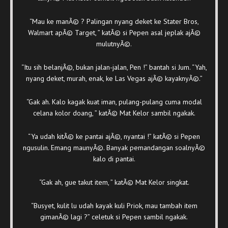
“Mau ke manÃ© ? Palingan nyang deket ke Stater Bros,
Walmart apÃ© Target, ” katÃ© si Pepen asal jeplak ajÃ©
mulutnyÃ©.
“Itu sih belanjÃ©, bukan jalan-jalan, Pen !” bantah si Jum. “Yah,
nyang deket, murah, enak, ke Las Vegas ajÃ© kayaknyÃ©.”
“Gak ah. Kalo kagak kuat iman, pulang-pulang cuma modal
celana kolor doang, ” katÃ© Mat Kelor sambil ngakak.
“Ya udah kitÃ© ke pantai ajÃ©, nyantai !” katÃ© si Pepen
ngusulin. Emang maunyÃ©. Banyak pemandangan soalnyÃ©
kalo di pantai.
“Gak ah, gue takut item, ” katÃ© Mat Kelor singkat.
“Busyet, kulit lu udah kayak kuli Priok, mau tambah item
gimanÃ© lagi ?” celetuk si Pepen sambil ngakak.