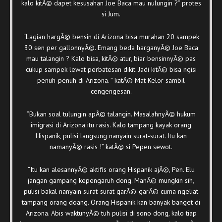
kalo kitÃ© dapet kesusahan Joe Baca mau nulungin ?” protes
si Jum.
“Lagian hargÃ© bensin di Arizona bisa murahan 20 sampek
30 sen per gallonnyÃ©. Emang beda harganyÃ© Joe Baca
mau talangin ? Kalo bisa, kitÃ© atur, biar bensinnyÃ© pas
cukup sampek lewat perbatesan dikit. Jadi kitÃ© bisa ngisi
penuh-penuh di Arizona. ” katÃ© Mat Kelor sambil
cengengesan.
“Bukan soal tulungin apÃ© talangin. MasalahnyÃ© hukum
imigrasi di Arizona itu rasis. Kalo tampang kayak orang
Hispanik, pulisi langsung nanyain surat-surat. Itu kan
namanyÃ© rasis !” katÃ© si Pepen sewot.
“Itu kan alesannyÃ© aktifis orang Hispanik ajÃ©, Pen. Elu
jangan gampang kepengaruh dong. ManÃ© mungkin sih,
pulisi bakal nanyain surat-surat garÃ©-garÃ© cuma ngeliat
tampang orang doang. Orang Hispanik kan banyak banget di
Arizona. Abis waktunyÃ© tuh pulisi di sono dong, kalo tiap