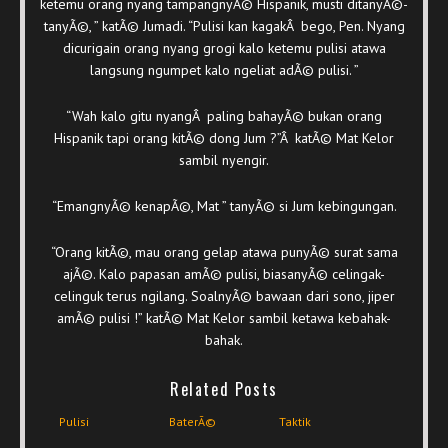
ketemu orang nyang tampangnyÃ© Hispanik, musti ditanyÃ©-
tanyÃ©, ” katÃ© Jumadi. “Pulisi kan kagakÂ bego, Pen. Nyang
dicurigain orang nyang grogi kalo ketemu pulisi atawa
langsung ngumpet kalo ngeliat adÃ© pulisi. ”
“Wah kalo gitu nyangÂ paling bahayÃ© bukan orang
Hispanik tapi orang kitÃ© dong Jum ?”Â katÃ© Mat Kelor
sambil nyengir.
“EmangnyÃ© kenapÃ©, Mat ” tanyÃ© si Jum kebingungan.
“Orang kitÃ©, mau orang gelap atawa punyÃ© surat sama
ajÃ©. Kalo papasan amÃ© pulisi, biasanyÃ© celingak-
celinguk terus ngilang. SoalnyÃ© bawaan dari sono, jiper
amÃ© pulisi !” katÃ© Mat Kelor sambil ketawa kebahak-
bahak.
Related Posts
Pulisi
BaterÃ©
Taktik