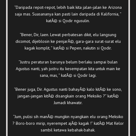
“Daripada repot-repot, lebih baik kita jalan-jalan ke Arizona
saja mas. Suasananya kan pasti lain daripada di Kalifornia, ”
katÃ© si Qodir ngusulin.
“Bener, Dir, laen. Lewat perbatesan dikit, elu langsung
dicomot, dijeblosin ke penjarÃ©, gara-gara surat-surat elu
kagak komplit, ” katÃ© si Pepen, nakutin si Qodir.
“Justru peraturan barunya belum berlaku sampai bulan
Agustus nanti, yah justru itu kesempatan kita untuk main ke
sana, mas, ” katÃ© si Qodir lagi.
“Bener juga, Dir. Agustus nanti bahayÃ© kalo kitÃ© ke sono,
jangan-jangan kitÃ© disangkain orang Meksiko ?” katÃ©
Jumadi khawatir.
“Jum, pulisi sih manÃ© mungkin nyangkain elu orang Meksiko
? Boro-boro mirip, nyerempet ajÃ© kagak !” katÃ© Mat Kelor
sambil ketawa kebahak-bahak.