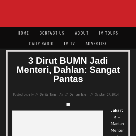
HOME
CONTACT US
ABOUT
IM TOURS
DAILY RADIO
IM TV
ADVERTISE
3 Dirut BUMN Jadi
Menteri, Dahlan: Sangat
Pantas
Posted by:
elly
//
Berita Tanah Air
//
Dahlan Iskan
//
October 27, 2014
Jakart
a
–
Mantan
Menter