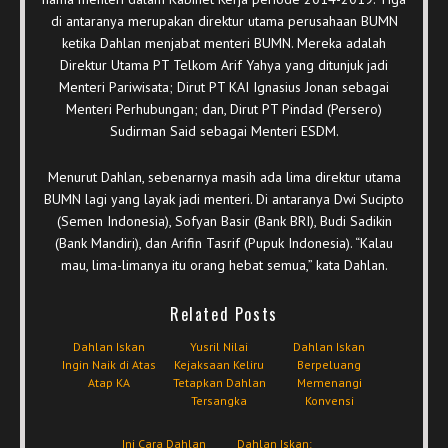
di antaranya merupakan direktur utama perusahaan BUMN
ketika Dahlan menjabat menteri BUMN. Mereka adalah
Direktur Utama PT Telkom Arif Yahya yang ditunjuk jadi
Menteri Pariwisata; Dirut PT KAI Ignasius Jonan sebagai
Menteri Perhubungan; dan, Dirut PT Pindad (Persero)
Sudirman Said sebagai Menteri ESDM.
Menurut Dahlan, sebenarnya masih ada lima direktur utama
BUMN lagi yang layak jadi menteri. Di antaranya Dwi Sucipto
(Semen Indonesia), Sofyan Basir (Bank BRI), Budi Sadikin
(Bank Mandiri), dan Arifin Tasrif (Pupuk Indonesia). “Kalau
mau, lima-limanya itu orang hebat semua,” kata Dahlan.
Related Posts
Dahlan Iskan
Yusril Nilai
Dahlan Iskan
Ingin Naik di Atas
Kejaksaan Keliru
Berpeluang
Atap KA
Tetapkan Dahlan
Memenangi
Tersangka
Konvensi
Ini Cara Dahlan
Dahlan Iskan: