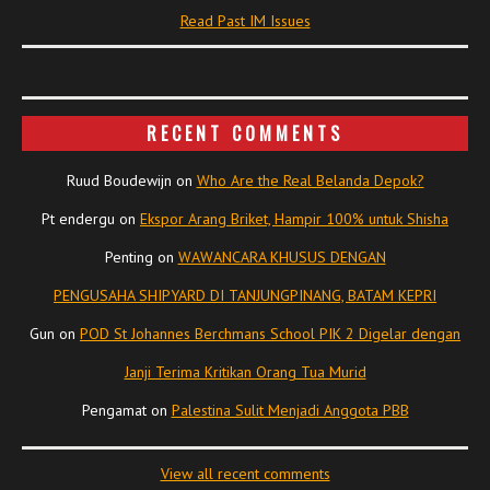
Read Past IM Issues
RECENT COMMENTS
Ruud Boudewijn
on
Who Are the Real Belanda Depok?
Pt endergu
on
Ekspor Arang Briket, Hampir 100% untuk Shisha
Penting
on
WAWANCARA KHUSUS DENGAN
PENGUSAHA SHIPYARD DI TANJUNGPINANG, BATAM KEPRI
Gun
on
POD St Johannes Berchmans School PIK 2 Digelar dengan
Janji Terima Kritikan Orang Tua Murid
Pengamat
on
Palestina Sulit Menjadi Anggota PBB
View all recent comments