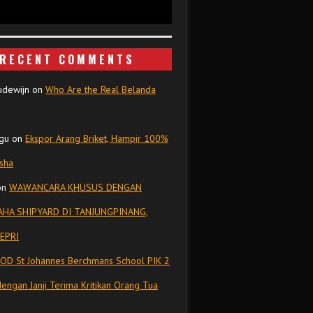
RECENT COMMENTS
udewijn
on
Who Are the Real Belanda
gu
on
Ekspor Arang Briket, Hampir 100%
isha
on
WAWANCARA KHUSUS DENGAN
HA SHIPYARD DI TANJUNGPINANG,
EPRI
OD St Johannes Berchmans School PIK 2
dengan Janji Terima Kritikan Orang Tua