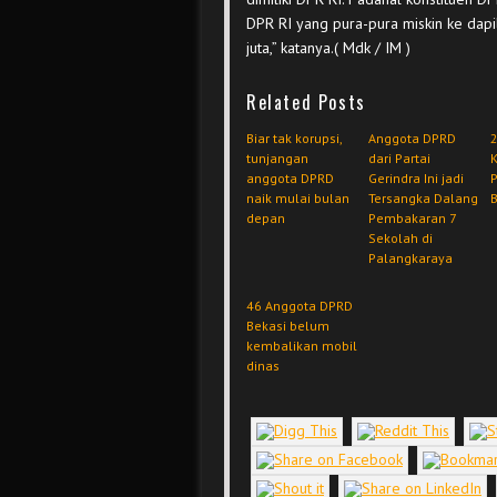
DPR RI yang pura-pura miskin ke dapi
juta,” katanya.( Mdk / IM )
Related Posts
Biar tak korupsi,
Anggota DPRD
tunjangan
dari Partai
anggota DPRD
Gerindra Ini jadi
naik mulai bulan
Tersangka Dalang
B
depan
Pembakaran 7
Sekolah di
Palangkaraya
46 Anggota DPRD
Bekasi belum
kembalikan mobil
dinas