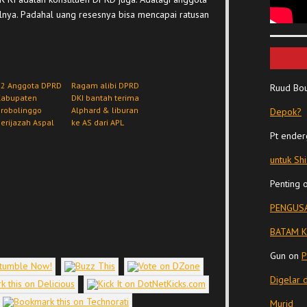
lnya. Padahal uang resesnya bisa mencapai ratusan
22 Anggota DPRD
Ragam alibi DPRD
Ruud Bo
Kabupaten
DKI bantah terima
Probolinggo
Alphard & liburan
Depok?
erijazah Aspal
ke AS dari APL
Pt ender
untuk Sh
Penting
PENGUSA
BATAM K
Gun
on
P
Digelar 
Murid