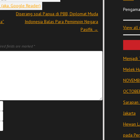
Pengama
Diserang soal Papua di PBB, Diplomat Muda
ya”
Indonesia Balas Para Pemimpin Negara
View all
Pasifik
→
red fields are marked
*
Menjadi 
Melek Hu
NOVEMBE
OCTOBER
Sarapan 
Jakarta
Hewan La
pada Pe