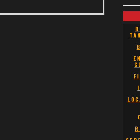
B
TA
E
C
F
LOC
R