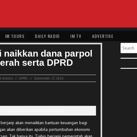
IM TOURS
DAILY RADIO
IM TV
ADVERTISE
Search
i naikkan dana parpol
aerah serta DPRD
 Articles
//
DPRD
//
September 27, 2016
berjanji akan menaikkan bantuan keuangan bagi
ngan akan diberikan apabila pertumbuhan ekonomi
n. Tak hanya itu, Tjahjo berjanji pemerintah akan