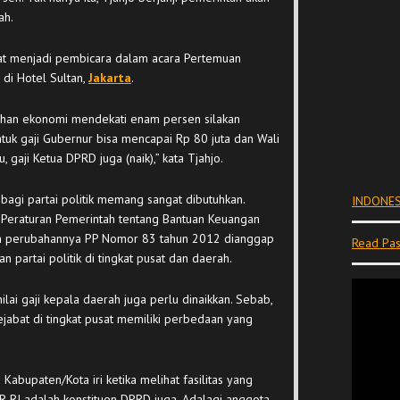
ah.
aat menjadi pembicara dalam acara Pertemuan
) di Hotel Sultan,
Jakarta
.
uhan ekonomi mendekati enam persen silakan
tuk gaji Gubernur bisa mencapai Rp 80 juta dan Wali
, gaji Ketua DPRD juga (naik),” kata Tjahjo.
bagi partai politik memang sangat dibutuhkan.
INDONES
 Peraturan Pemerintah tentang Bantuan Keuangan
dan perubahannya PP Nomor 83 tahun 2012 dianggap
Read Pas
 partai politik di tingkat pusat dan daerah.
lai gaji kepala daerah juga perlu dinaikkan. Sebab,
abat di tingkat pusat memiliki perbedaan yang
abupaten/Kota iri ketika melihat fasilitas yang
PR RI adalah konstituen DPRD juga. Adalagi anggota