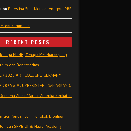
t
on
Palestina Sulit Menjadi Anggota PBB
 recent comments
RECENT POSTS
Tenaga Medis, Tenaga Kesehatan yang
kum dan Berintegritas
R 2025 # 3 : COLOGNE, GERMANY.
 2025 # 9 : UZBEKISTAN : SAMARKAND.
Bersama Atase Marinir Amerika Serikat di
ngka Panda, Icon Tiongkok Dibahas
rtemuan SPPB UI & Hubei Academy