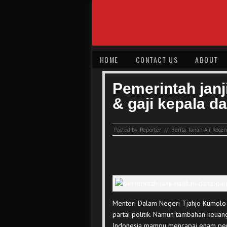
HOME
CONTACT US
ABOUT
Pemerintah janj
& gaji kepala d
Posted by:
Reporter
//
Berita Tanah Air
,
Recent
Menteri Dalam Negeri Tjahjo Kumolo 
partai politik. Namun tambahan keua
Indonesia mampu mencapai enam perse