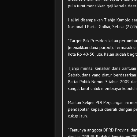
pula turut menaikkan gaji kepala daer
Hal ini disampaikan Tjahjo Kumolo s
Nasional I Partai Golkar, Selasa (27/9
“Target Pak Presiden, kalau pertumb
(menaikkan dana parpol). Termasuk un
Kota Rp 40-50 juta. Kalau sudah begitu
Tjahjo menilai kenaikan dana bantuan 
Sebab, dana yang diatur berdasarkan
Partai Politik Nomor 5 tahun 2009 
sangat kecil untuk membiayai kebutuhan
Mantan Sekjen PDI Perjuangan ini meni
pendapatan kepala daerah dengan pej
cukup jauh.
“Tentunya anggota DPRD Provinsi dan K
dimiliki DPR RI. Padahal konstituen D